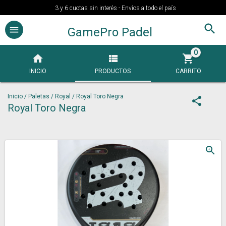
3 y 6 cuotas sin interés - Envíos a todo el país
GamePro Padel
0
INICIO
PRODUCTOS
CARRITO
Inicio
/
Paletas
/
Royal
/
Royal Toro Negra
Royal Toro Negra