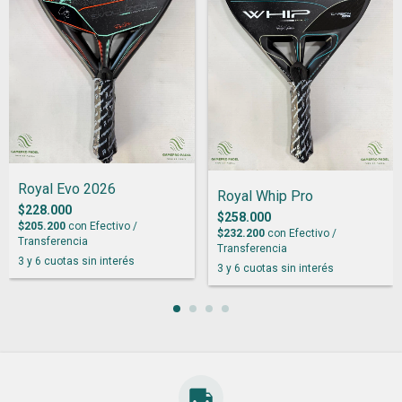
Royal Evo 2026
Royal Whip Pro
$228.000
$258.000
$205.200
con
Efectivo /
$232.200
con
Efectivo /
Transferencia
Transferencia