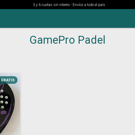
3 y 6 cuotas sin interés - Envíos a todo el país
GamePro Padel
GRATIS